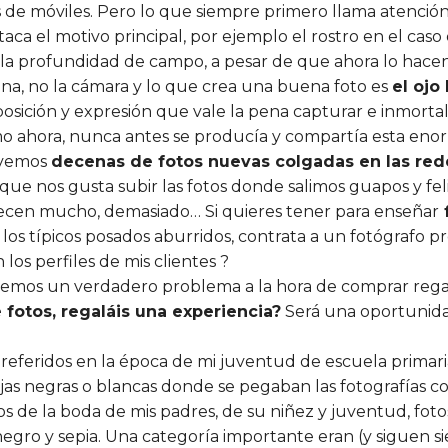
s de móviles. Pero lo que siempre primero llama atención
ca el motivo principal, por ejemplo el rostro en el caso 
a profundidad de campo, a pesar de que ahora lo hacen v
sona, no la cámara y lo que crea una buena foto es
el oj
sición y expresión que vale la pena capturar e inmortali
omo ahora, nunca antes se producía y compartía esta eno
a vemos
decenas de fotos nuevas colgadas en las red
que nos gusta subir las fotos donde salimos guapos y feli
recen mucho, demasiado… Si quieres tener para enseñar
f
 los típicos posados aburridos, contrata a un fotógrafo 
 los perfiles de mis clientes ?
emos un verdadero problema a la hora de comprar regalo
 fotos, regaláis una experiencia?
Será una oportunidad
feridos en la época de mi juventud de escuela primaria 
hojas negras o blancas donde se pegaban las fotografías
s de la boda de mis padres, de su niñez y juventud, fotos
gro y sepia. Una categoría importante eran (y siguen sie