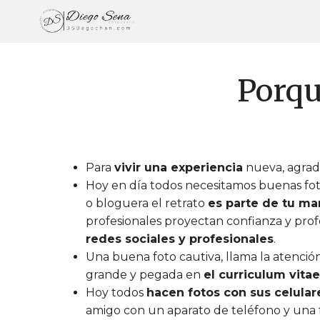
Saltar
al
contenido
Porqu
Para
vivir una experiencia
nueva, agrada
Hoy en día todos necesitamos buenas foto
o bloguera el retrato
es parte de tu ma
profesionales proyectan confianza y profe
redes sociales y profesionales
.
Una buena foto cautiva, llama la atenci
grande y pegada en
el curriculum vitae
Hoy todos
hacen fotos con sus celula
amigo con un aparato de teléfono y una 