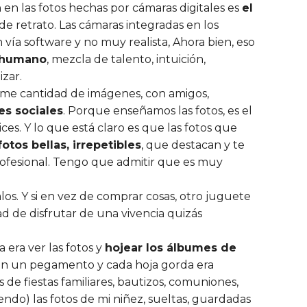
 en las fotos hechas por cámaras digitales es
el
de retrato. Las cámaras integradas en los
ía software y no muy realista, Ahora bien, eso
o humano
, mezcla de talento, intuición,
zar.
rme cantidad de imágenes, con amigos,
es sociales
. Porque enseñamos las fotos, es el
ces. Y lo que está claro es que las fotos que
otos bellas, irrepetibles
, que destacan y te
profesional. Tengo que admitir que es muy
s. Y si en vez de comprar cosas, otro juguete
 de disfrutar de una vivencia quizás
era ver las fotos y
hojear los álbumes de
 con un pegamento y cada hoja gorda era
 de fiestas familiares, bautizos, comuniones,
ndo) las fotos de mi niñez, sueltas, guardadas