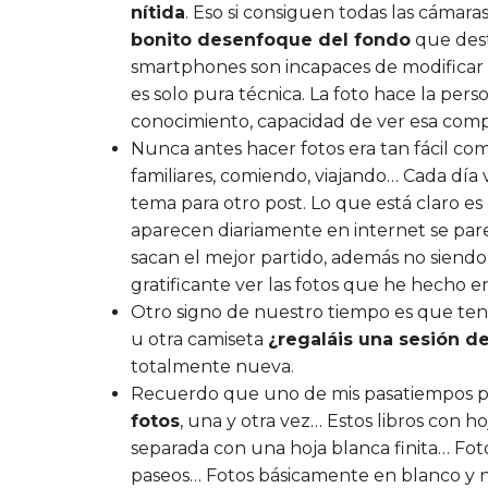
nítida
. Eso si consiguen todas las cámara
bonito desenfoque del fondo
que desta
smartphones son incapaces de modificar l
es solo pura técnica. La foto hace la per
conocimiento, capacidad de ver esa compo
Nunca antes hacer fotos era tan fácil c
familiares, comiendo, viajando… Cada dí
tema para otro post. Lo que está claro es 
aparecen diariamente en internet se pa
sacan el mejor partido, además no siendo
gratificante ver las fotos que he hecho en
Otro signo de nuestro tiempo es que ten
u otra camiseta
¿regaláis una sesión de
totalmente nueva.
Recuerdo que uno de mis pasatiempos pre
fotos
, una y otra vez… Estos libros con 
separada con una hoja blanca finita… Foto
paseos… Fotos básicamente en blanco y ne