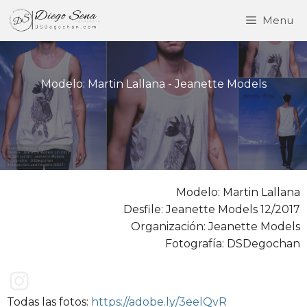
Saltar
Menu
al
contenido
Modelo: Martin Lallana - Jeanette Models
Modelo: Martin Lallana
Desfile: Jeanette Models 12/2017
Organización: Jeanette Models
Fotografía: DSDegochan
Delvana V. Da Rosa Nolasco
Todas las fotos:
https://adobe.ly/3eelQvR