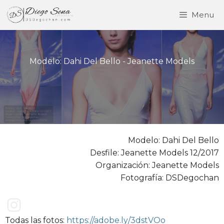
Saltar
Menu
al
contenido
Modelo: Dahi Del Bello - Jeanette Models
Modelo: Dahi Del Bello
Desfile: Jeanette Models 12/2017
Organización: Jeanette Models
Fotografía: DSDegochan
Delvana V. Da Rosa Nolasco
Todas las fotos:
https://adobe.ly/3dstVOo