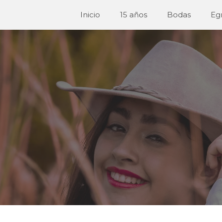
Inicio
15 años
Bodas
Egr