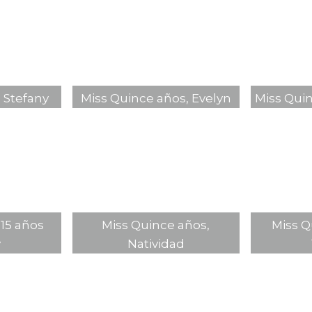
 Stefany
Miss Quince años, Evelyn
Miss Quin
 15 años
Miss Quince años,
Miss Q
y
Natividad